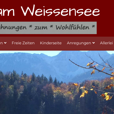
am Weissensee
en
Freie Zeiten
Kinderseite
Anregungen
Allerlei